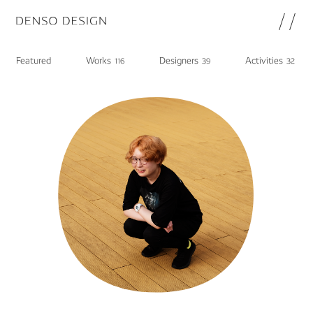
JP
EN
Featured
Works
Designers
Activities
116
39
32
Topics
Featured
Works
Designers
Activities
Chat
Information
note
About
DENSO HP
DENSO新卒採用ページ
Join
プライバシーポリシー