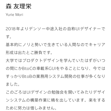
森 友理栄
キーワードから見つける
Yurie
Mori
2018年よりデンソー中途入社の自称UIデザイナーで
す。
基本的にノリと勢いで生きている人間なのでキャリア
#物流の未来を考える
#クルマの一部をつくる仕事
形成は出たとこ勝負です。
#ロボットと人の関係性はどうなっていく？
大学ではプロダクトデザインを学んでいたはずがいつ
#デザイナーの1日
#カーボンニュートラルを現実に
の間にかBtoCの車載系GUIをやることになり、今では
すっかりBtoBの業務用システム開発の仕事が多くなり
ました。
このごろはUIデザインの勉強会を開いてみたりデザイ
ンシステムの構築作業に精を出しています。楽をする
ために努力は惜しみません。