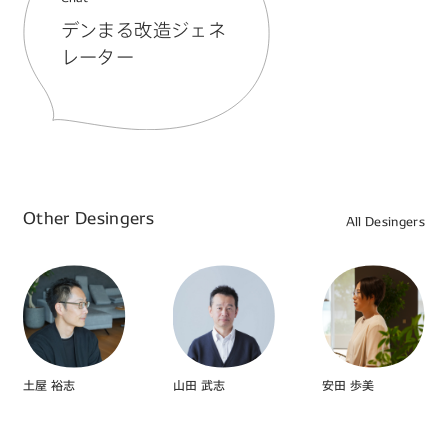
デンまる改造ジェネ
レーター
Other Desingers
All Desingers
土屋 裕志
山田 武志
安田 歩美
#Vision
#ビジョンドリブン
#データドリブン
#まんが
#アプリ
#Illustration
#Graphic
#Communication
#Branding