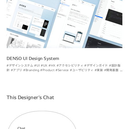
DENSO UI Design System
#デザインシステム
#UI
#UX
#HX
#アクセシビリティ
#デザインガイド
#設計指
針
#アプリ
#Branding
#Product
#Service
#ユーザビリティ
#実装
#開発基盤
#
マインド
#B2Bビジネスのブランドを考える
#デザイン過程を振り返る
#実はこん
なものつくってます
This Designer’s Chat
Chat