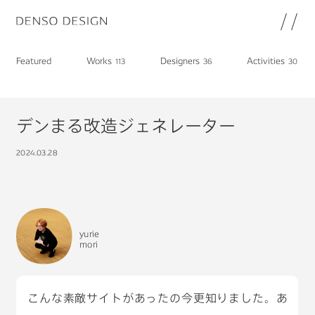
JP
EN
Featured
Works
Designers
Activities
113
36
30
Topics
Featured
Works
デンまる改造ジェネレーター
Designers
2024.03.28
Activities
Chat
Information
yurie
note
mori
About
DENSO HP
DENSO新卒採用ページ
Join
こんな素敵サイトがあったの今更知りました。あ
プライバシーポリシー