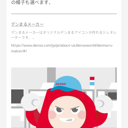
の帽子も選べます。
キーワードから見つける
デンまるメーカー
デンまるメーカーはオリジナルデンまるアイコンが作れるジェネレ
ーターです。
自分だけのデンまるアイコンを作つくってみよう!
https://www.denso.com/jp/ja/about-us/densoworld/denmaru-
maker/#/
#物流の未来を考える
#クルマの一部をつくる仕事
#ロボットと人の関係性はどうなっていく？
#デザイナーの1日
#カーボンニュートラルを現実に