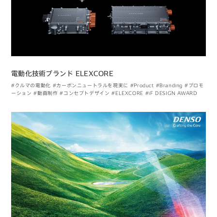
電動化技術ブランド ELEXCORE
#クルマの電動化
#カーボンニュートラルを現実に
#Product
#Branding
#プロモ
ーション
#動画制作
#コンセプトデザイン
#ELEXCORE
#iF DESIGN AWARD