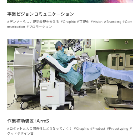
事業ビジョンコミュニケーション
#デンソーらしい視覚表現を考える
#Graphic
#可視化
#Vision
#Branding
#Com
munication
#プロモーション
作業補助装置 iArmS
#ロボットと人の関係性はどうなっていく？
#Graphic
#Product
#Prototyping
#
グッドデザイン賞