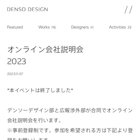
JP
EN
Featured
Works
Designers
Activities
116
41
33
Topics
Featured
オンライン会社説明会
Works
2023
Designers
Activities
2023.11.07
Chat
*本イベントは終了しました*
Information
note
デンソーデザイン部と広報渉外部が合同でオンライン
About
DENSO HP
会社説明会を行います。
DENSO新卒採用ページ
※事前登録制です。参加を希望される方は下記より登
Join
プライバシーポリシー