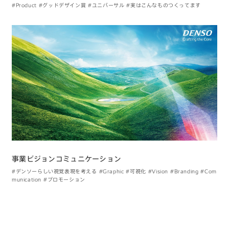
#Product
#グッドデザイン賞
#ユニバーサル
#実はこんなものつくってます
事業ビジョンコミュニケーション
#デンソーらしい視覚表現を考える
#Graphic
#可視化
#Vision
#Branding
#Com
munication
#プロモーション