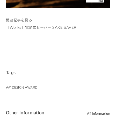
関連記事を見る
［Works］電動式セーバー SAKE SAVER
Tags
#A' DESIGN AWARD
Other Information
All Information