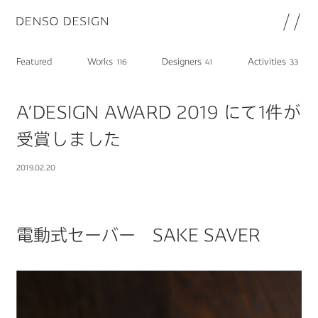
JP
EN
Featured
Works
Designers
Activities
116
41
33
Topics
Featured
AʼDESIGN AWARD 2019 にて1件が
Works
受賞しました
Designers
Activities
2019.02.20
Chat
Information
電動式セーバー SAKE SAVER
note
About
DENSO HP
DENSO新卒採用ページ
Join
プライバシーポリシー