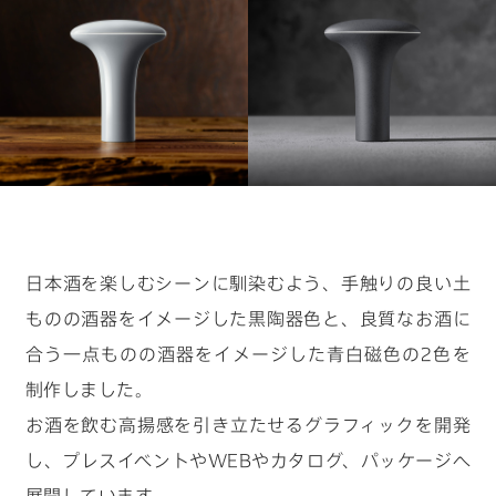
キーワードから見つける
#物流の未来を考える
#クルマの一部をつくる仕事
#ロボットと人の関係性はどうなっていく？
日本酒を楽しむシーンに馴染むよう、手触りの良い土
#デザイナーの1日
#カーボンニュートラルを現実に
ものの酒器をイメージした黒陶器色と、良質なお酒に
合う一点ものの酒器をイメージした青白磁色の2色を
制作しました。
お酒を飲む高揚感を引き立たせるグラフィックを開発
し、プレスイベントやWEBやカタログ、パッケージへ
展開しています。