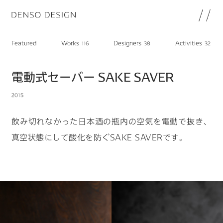
JP
EN
Featured
Works
Designers
Activities
116
38
32
Topics
Featured
電動式セーバー SAKE SAVER
Works
2015
Designers
Activities
飲み切れなかった日本酒の瓶内の空気を電動で抜き、
Chat
真空状態にして酸化を防ぐSAKE SAVERです。
Information
note
About
DENSO HP
DENSO新卒採用ページ
Join
プライバシーポリシー