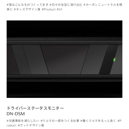
#実はこんなものつくってます
#日々の生活に溶け込む
#カーボンニュートラルを現
実に
#キッズデザイン賞
#Product
#UI
ドライバーステータスモニター
DN-DSM
#交通事故を減らしたい
#クルマの一部をつくる仕事
#働くクルマをもっと良く
#P
roduct
#グッドデザイン賞