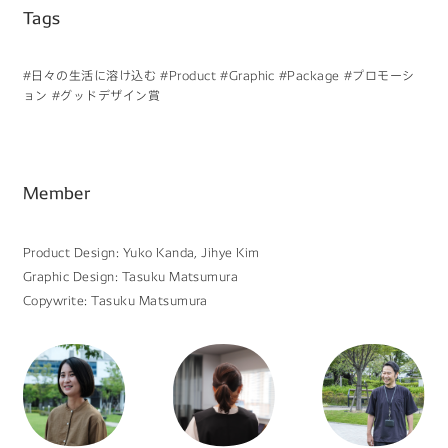
Tags
#日々の生活に溶け込む
#Product
#Graphic
#Package
#プロモーシ
ョン
#グッドデザイン賞
Member
Product Design: Yuko Kanda, Jihye Kim
Graphic Design: Tasuku Matsumura
Copywrite: Tasuku Matsumura