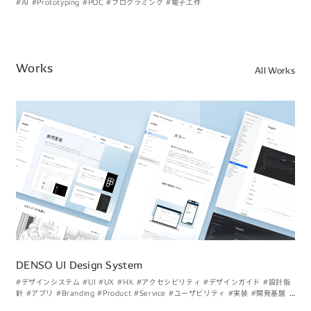
#AI
#Prototyping
#POC
#プログラミング
#電子工作
Works
All Works
DENSO UI Design System
#デザインシステム
#UI
#UX
#HX
#アクセシビリティ
#デザインガイド
#設計指
針
#アプリ
#Branding
#Product
#Service
#ユーザビリティ
#実装
#開発基盤
#
マインド
#B2Bビジネスのブランドを考える
#デザイン過程を振り返る
#実はこん