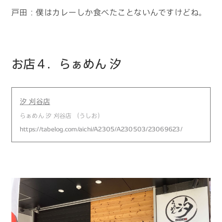
戸田：僕はカレーしか食べたことないんですけどね。
お店４．らぁめん 汐
汐 刈谷店
らぁめん 汐 刈谷店 （うしお）
https://tabelog.com/aichi/A2305/A230503/23069623/