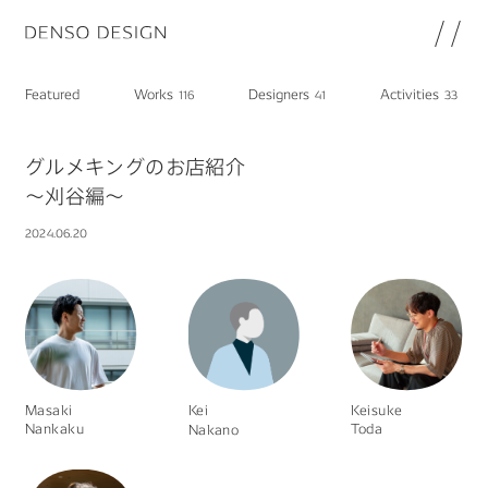
JP
EN
Featured
Works
Designers
Activities
116
41
33
Topics
Featured
グルメキングのお店紹介
Works
～刈谷編～
Designers
2024.06.20
Activities
Chat
Information
note
About
DENSO HP
Masaki
Kei
Keisuke
Nankaku
Toda
Nakano
DENSO新卒採用ページ
Join
プライバシーポリシー