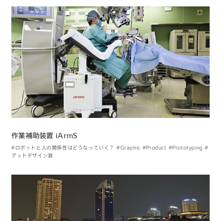
なものつくってます
作業補助装置 iArmS
#ロボットと人の関係性はどうなっていく？
#Graphic
#Product
#Prototyping
#
グッドデザイン賞