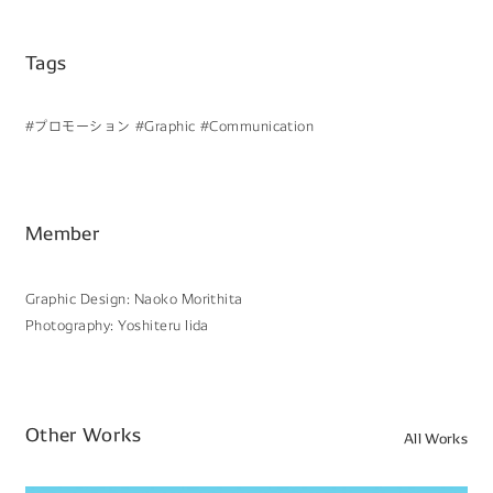
Tags
#プロモーション
#Graphic
#Communication
Member
Graphic Design: Naoko Morithita
Photography: Yoshiteru Iida
Other Works
All Works