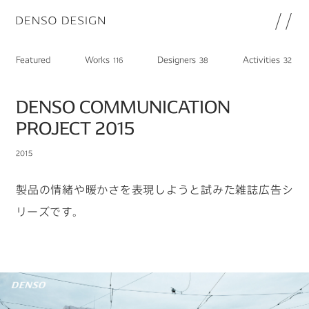
JP
EN
Featured
Works
Designers
Activities
116
38
32
Topics
Featured
DENSO COMMUNICATION
Works
PROJECT 2015
Designers
2015
Activities
Chat
製品の情緒や暖かさを表現しようと試みた雑誌広告シ
Information
リーズです。
note
About
DENSO HP
DENSO新卒採用ページ
Join
プライバシーポリシー