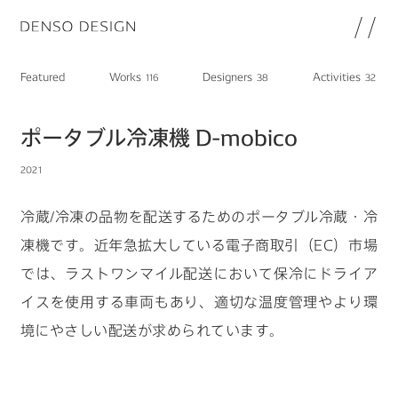
JP
EN
Featured
Works
Designers
Activities
116
38
32
Topics
Featured
ポータブル冷凍機 D-mobico
Works
2021
Designers
Activities
冷蔵/冷凍の品物を配送するためのポータブル冷蔵・冷
Chat
凍機です。近年急拡大している電子商取引（EC）市場
Information
では、ラストワンマイル配送において保冷にドライア
note
イスを使用する車両もあり、適切な温度管理やより環
About
DENSO HP
境にやさしい配送が求められています。
DENSO新卒採用ページ
Join
プライバシーポリシー