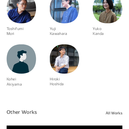
Toshifumi
Yuji
Yuko
Mori
Kawahara
Kanda
Kohei
Hiroki
Hoshida
Akiyama
Other Works
All Works