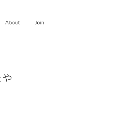
About
Join
ら見つける
Featured
をや
考える
#クルマの一部をつくる仕事
の関係性はどうなっていく？
日
#カーボンニュートラルを現実に