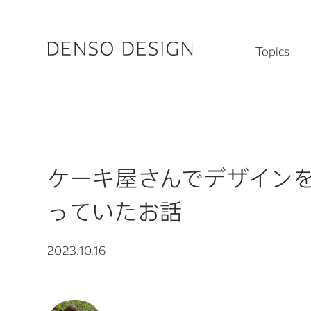
JP
EN
Topics
キーワードか
Topics
Featured
Works
ケーキ屋さんでデザイン
Designers
#物流の未来を
っていたお話
Activities
#ロボットと人
Chat
#デザイナーの1
2023.10.16
Information