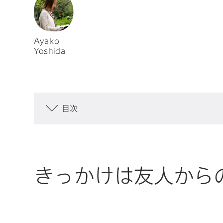
About
Join
Ayako
Yoshida
note
DENSO HP
目次
DENSO新卒採用ページ
プライバシーポリシー
きっかけは友人から