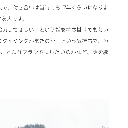
Information
人で、付き合いは当時でも17年くらいになりま
iF DESIGN AWARD
な友人です。
2026 にて3件が受賞
協力してほしい」という話を持ち掛けてもらい
しました
のタイミングが来たのか！という気持ちで、わ
か、どんなブランドにしたいのかなど、話を膨
Information
ADC AWARD 2025
入選