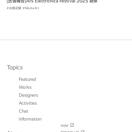
[出張​報告​]Ars Electronica Festival 2025 視察
#出張記録
#MediaArt
Topics
Featured
Works
Designers
Activities
Chat
Information
note