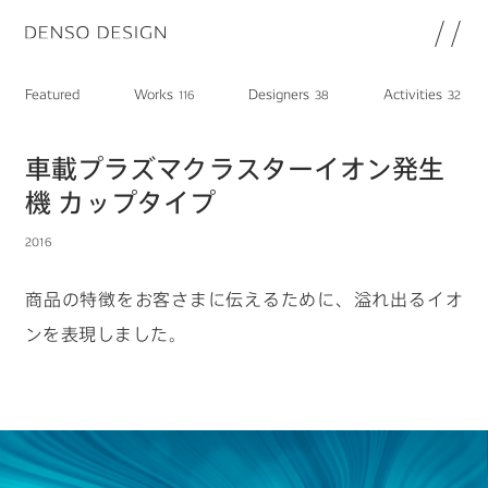
JP
EN
Featured
Works
Designers
Activities
116
38
32
Topics
Featured
車載プラズマクラスターイオン発生
Works
機 カップタイプ
Designers
2016
Activities
Chat
商品の特徴をお客さまに伝えるために、溢れ出るイオ
Information
ンを表現しました。
note
About
DENSO HP
DENSO新卒採用ページ
Join
プライバシーポリシー