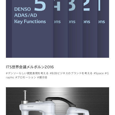
ITS世界会議メルボルン2016
#デンソーらしい視覚表現を考える
#B2Bビジネスのブランドを考える
#Space
#G
raphic
#プロモーション
#展示会