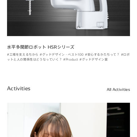
水平多関節ロボット HSRシリーズ
#工場を支えるちから
#グッドデザイン・ベスト100
#安心するかたちって？
#ロボ
ットと人の関係性はどうなっていく？
#Product
#グッドデザイン賞
Activities
All Activities