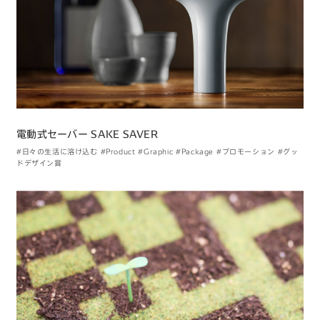
電動式セーバー SAKE SAVER
#日々の生活に溶け込む
#Product
#Graphic
#Package
#プロモーション
#グッ
ドデザイン賞