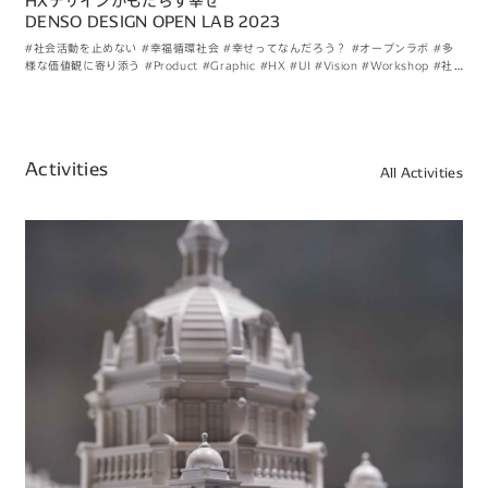
HXデザインがもたらす幸せ
DENSO DESIGN OPEN LAB 2023
#社会活動を止めない
#幸福循環社会
#幸せってなんだろう？
#オープンラボ
#多
様な価値観に寄り添う
#Product
#Graphic
#HX
#UI
#Vision
#Workshop
#社
外活動
#現地現物
Activities
All Activities