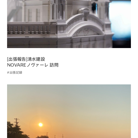
[出張​報告​]清水​建設​
NOVAREノヴァーレ ​訪問
#出張記録