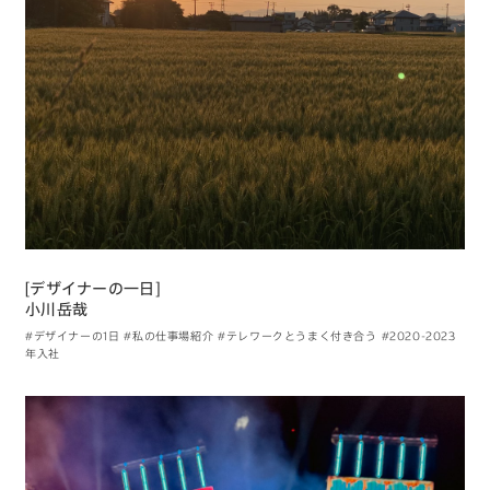
[デザイナーの一日]
小川岳哉
#デザイナーの1日
#私の仕事場紹介
#テレワークとうまく付き合う
#2020-2023
年入社