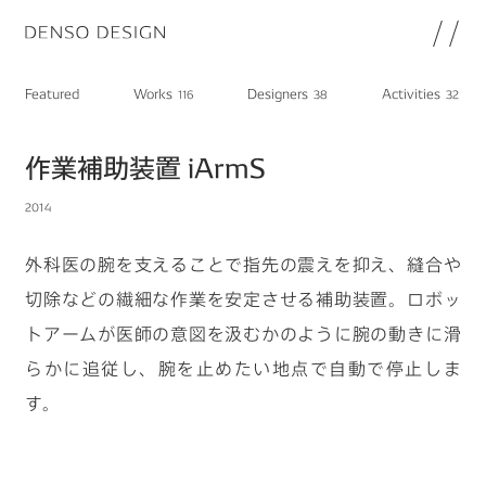
JP
EN
Featured
Works
Designers
Activities
116
38
32
Topics
Featured
作業補助装置 iArmS
Works
2014
Designers
Activities
外科医の腕を支えることで指先の震えを抑え、縫合や
Chat
切除などの繊細な作業を安定させる補助装置。ロボッ
Information
トアームが医師の意図を汲むかのように腕の動きに滑
note
らかに追従し、腕を止めたい地点で自動で停止しま
About
DENSO HP
す。
DENSO新卒採用ページ
Join
プライバシーポリシー