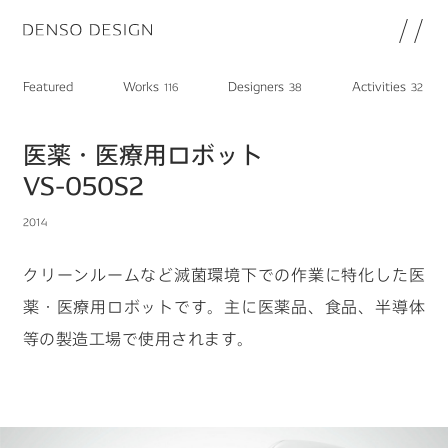
JP
EN
Featured
Works
Designers
Activities
116
38
32
Topics
Featured
医薬・医療用ロボット
Works
VS-050S2
Designers
2014
Activities
Chat
クリーンルームなど滅菌環境下での作業に特化した医
Information
薬・医療用ロボットです。主に医薬品、食品、半導体
note
等の製造工場で使用されます。
About
DENSO HP
DENSO新卒採用ページ
Join
プライバシーポリシー