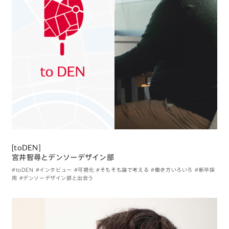
[toDEN]
宮井智尋とデンソーデザイン部
#toDEN
#インタビュー
#可視化
#そもそも論で考える
#働き方いろいろ
#新卒採
用
#デンソーデザイン部と出会う