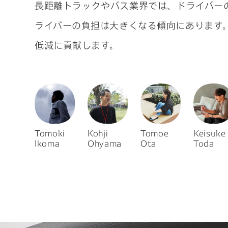
About
長距離トラックやバス業界では、ドライバー
ライバーの負担は大きくなる傾向にあります
Join
低減に貢献します。
note
DENSO HP
DENSO新卒採用ページ
プライバシーポリシー
Tomoki
Kohji
Tomoe
Keisuke
Ikoma
Ohyama
Ota
Toda