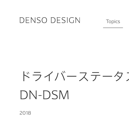
JP
EN
Topics
キーワードか
Topics
Featured
Works
ドライバーステータ
Designers
#物流の未来を
Activities
DN-DSM
#ロボットと人
Chat
#デザイナーの1
Information
2018