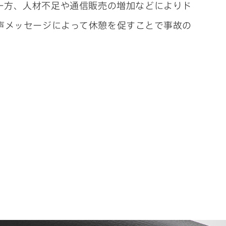
一方、人材不足や通信販売の増加などによりド
声メッセージによって休憩を促すことで事故の
Designers
佐藤 麻衣子
Chat
「面着」って業界用
語だったんだ