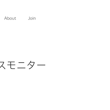
About
Join
ら見つける
Featured
スモニター
考える
#クルマの一部をつくる仕事
の関係性はどうなっていく？
日
#カーボンニュートラルを現実に