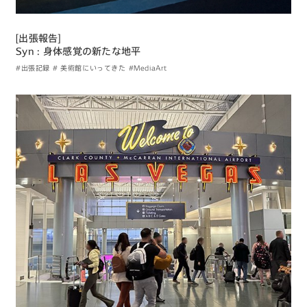
[出張報告]
Syn : 身体感覚の新たな地平
#出張記録
# 美術館にいってきた
#MediaArt