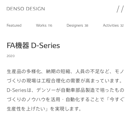
JP
EN
Featured
Works
Designers
Activities
116
38
32
Topics
Featured
FA機器 D-Series
Works
2020
Designers
Activities
生産品の多様化、納期の短縮、人員の不足など、モノ
Chat
づくりの現場は工程合理化の需要が高まっています。
Information
D-Seriesは、デンソーが自動車部品製造で培ったもの
note
づくりのノウハウを活用・自動化することで「今すぐ
About
DENSO HP
生産性を上げたい」を実現します。
DENSO新卒採用ページ
Join
プライバシーポリシー