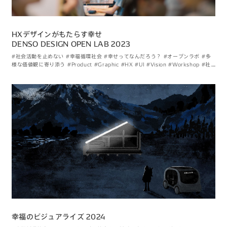
HXデザインがもたらす幸せ
DENSO DESIGN OPEN LAB 2023
#社会活動を止めない
#幸福循環社会
#幸せってなんだろう？
#オープンラボ
#多
様な価値観に寄り添う
#Product
#Graphic
#HX
#UI
#Vision
#Workshop
#社
外活動
#現地現物
幸福のビジュアライズ 2024