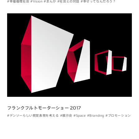
#幸福循環社会
#Vision
#まんが
#社会との対話
#幸せってなんだろう？
フランクフルトモーターショー 2017
#デンソーらしい視覚表現を考える
#展示会
#Space
#Branding
#プロモーション