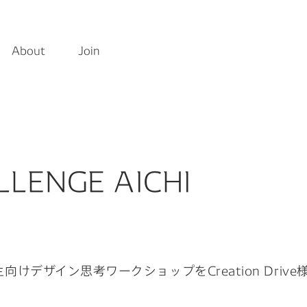
About
Join
ら見つける
Featured
LENGE AICHI
考える
#クルマの一部をつくる仕事
の関係性はどうなっていく？
日
#カーボンニュートラルを現実に
向けデザイン思考ワークショップをCreation Dri