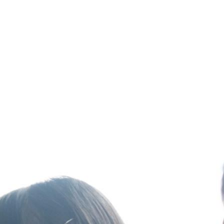
Designers
細川 里美
Chat
「面着」って業界用
語だったんだ