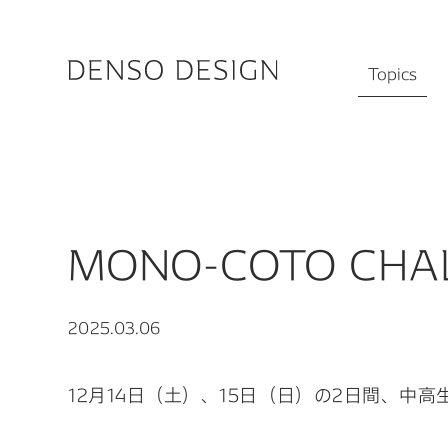
JP
EN
Topics
キーワードか
Topics
Featured
Works
MONO-COTO CHAL
Designers
#物流の未来を
Activities
#ロボットと人
2025.03.06
Chat
#デザイナーの1
Information
12月14日（土）、15日（日）の2日間、中高生