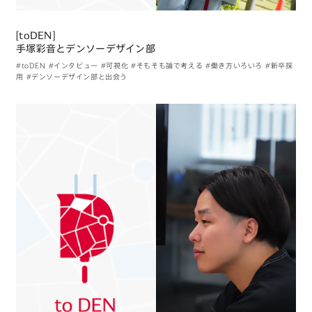
[toDEN]
手塚彩音とデンソーデザイン部
#toDEN
#インタビュー
#可視化
#そもそも論で考える
#働き方いろいろ
#新卒採
用
#デンソーデザイン部と出会う