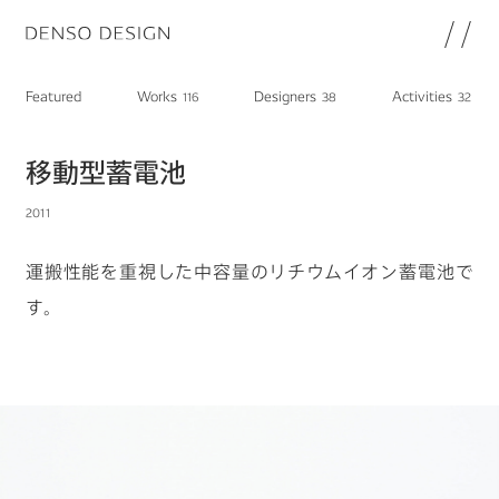
JP
EN
Featured
Works
Designers
Activities
116
38
32
Topics
Featured
移動型蓄電池
Works
2011
Designers
Activities
運搬性能を重視した中容量のリチウムイオン蓄電池で
Chat
す。
Information
note
About
DENSO HP
DENSO新卒採用ページ
Join
プライバシーポリシー