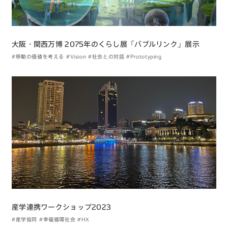
大阪・関西万博 2075年のくらし展「バブルリンク」展示
#移動の価値を考える
#Vision
#社会との対話
#Prototyping
産学連携ワークショップ2023
#産学協同
#幸福循環社会
#HX