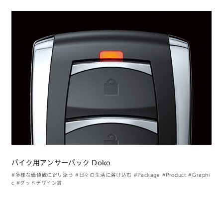
バイク用アンサーバック Doko
#多様な価値観に寄り添う
#日々の生活に溶け込む
#Package
#Product
#Graphi
c
#グッドデザイン賞