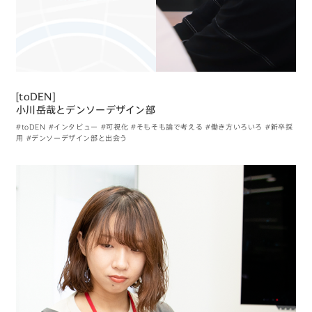
[toDEN]
小川岳哉とデンソーデザイン部
#toDEN
#インタビュー
#可視化
#そもそも論で考える
#働き方いろいろ
#新卒採
用
#デンソーデザイン部と出会う