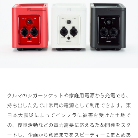
キーワードから見つける
#物流の未来を考える
#クルマの一部をつくる仕事
#ロボットと人の関係性はどうなっていく？
#デザイナーの1日
#カーボンニュートラルを現実に
クルマのシガーソケットや家庭用電源から充電でき、
持ち出した先で非常用の電源として利用できます。東
日本大震災によってインフラに被害を受けた土地で
の、復興活動などの電力需要に応えるため開発をスタ
ートし、企画から意匠までをスピーディーにまとめあ